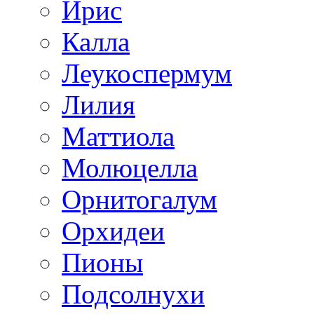
Ирис
Калла
Леукоспермум
Лилия
Маттиола
Молюцелла
Орнитогалум
Орхидеи
Пионы
Подсолнухи