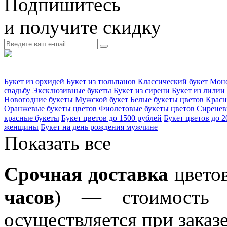
Подпишитесь
и получите скидку
Букет из орхидей
Букет из тюльпанов
Классический букет
Моно
свадьбу
Эксклюзивные букеты
Букет из сирени
Букет из лилии
Новогодние букеты
Мужской букет
Белые букеты цветов
Красн
Оранжевые букеты цветов
Фиолетовые букеты цветов
Сиренев
красные букеты
Букет цветов до 1500 рублей
Букет цветов до 2
женщины
Букет на день рождения мужчине
Показать все
Срочная доставка
цветов
часов
) — стоимость у
осуществляется при заказе