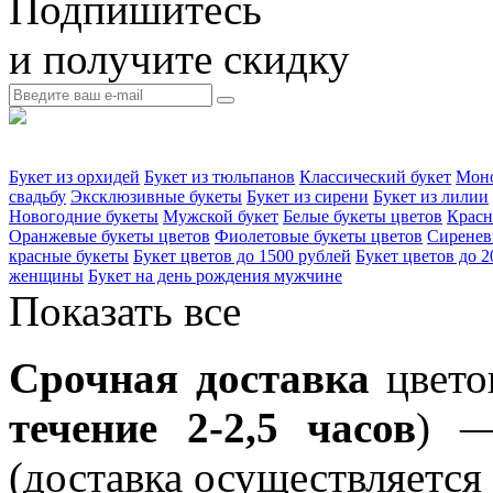
Подпишитесь
и получите скидку
Букет из орхидей
Букет из тюльпанов
Классический букет
Моно
свадьбу
Эксклюзивные букеты
Букет из сирени
Букет из лилии
Новогодние букеты
Мужской букет
Белые букеты цветов
Красн
Оранжевые букеты цветов
Фиолетовые букеты цветов
Сиренев
красные букеты
Букет цветов до 1500 рублей
Букет цветов до 2
женщины
Букет на день рождения мужчине
Показать все
Срочная доставка
цвето
течение 2-2,5 часов
) —
(доставка осуществляется 