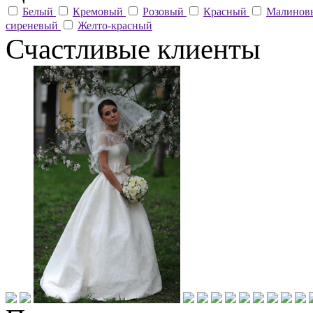
Белый
Кремовый
Розовый
Красный
Малино
сиреневый
Желто-красный
Счастливые клиенты