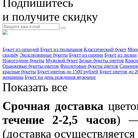
Подпишитесь
и получите скидку
Букет из орхидей
Букет из тюльпанов
Классический букет
Моно
свадьбу
Эксклюзивные букеты
Букет из сирени
Букет из лилии
Новогодние букеты
Мужской букет
Белые букеты цветов
Красн
Оранжевые букеты цветов
Фиолетовые букеты цветов
Сиренев
красные букеты
Букет цветов до 1500 рублей
Букет цветов до 2
женщины
Букет на день рождения мужчине
Показать все
Срочная доставка
цвето
течение 2-2,5 часов
) —
(доставка осуществляется 