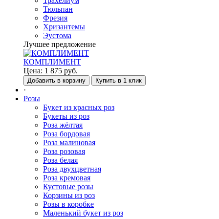
Трахелиум
Тюльпан
Фрезия
Хризантемы
Эустома
Лучшее предложение
КОМПЛИМЕНТ
Цена:
1 875
руб.
Добавить в корзину
Купить в 1 клик
·
Розы
Букет из красных роз
Букеты из роз
Роза жёлтая
Роза бордовая
Роза малиновая
Роза розовая
Роза белая
Роза двухцветная
Роза кремовая
Кустовые розы
Корзины из роз
Розы в коробке
Маленький букет из роз