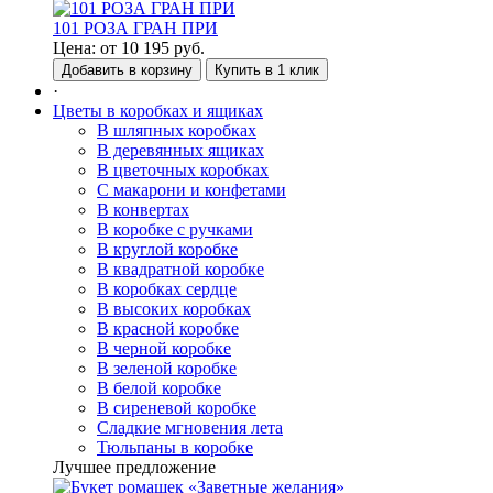
101 РОЗА ГРАН ПРИ
Цена:
от
10 195
руб.
Добавить в корзину
Купить в 1 клик
·
Цветы в коробках и ящиках
В шляпных коробках
В деревянных ящиках
В цветочных коробках
С макарони и конфетами
В конвертах
В коробке с ручками
В круглой коробке
В квадратной коробке
В коробках сердце
В высоких коробках
В красной коробке
В черной коробке
В зеленой коробке
В белой коробке
В сиреневой коробке
Сладкие мгновения лета
Тюльпаны в коробке
Лучшее предложение