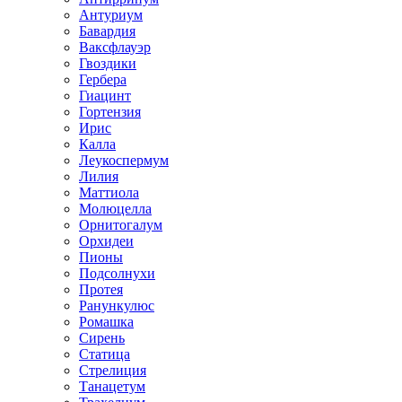
Антуриум
Бавардия
Ваксфлауэр
Гвоздики
Гербера
Гиацинт
Гортензия
Ирис
Калла
Леукоспермум
Лилия
Маттиола
Молюцелла
Орнитогалум
Орхидеи
Пионы
Подсолнухи
Протея
Ранункулюс
Ромашка
Сирень
Статица
Стрелиция
Танацетум