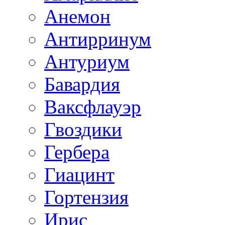
Анемон
Антирринум
Антуриум
Бавардия
Ваксфлауэр
Гвоздики
Гербера
Гиацинт
Гортензия
Ирис