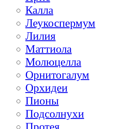
Калла
Леукоспермум
Лилия
Маттиола
Молюцелла
Орнитогалум
Орхидеи
Пионы
Подсолнухи
Протея