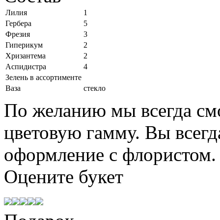
Лилия
1
Гербера
5
Фрезия
3
Гиперикум
2
Хризантема
2
Аспидистра
4
Зелень в ассортименте
Ваза
стекло
По желанию мы всегда см
цветовую гамму. Вы всегд
оформление с флористом.
Оцените
букет