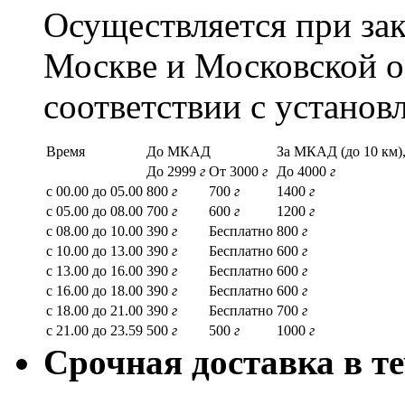
Осуществляется при зак
Москве и Московской о
соответствии с устано
Время
До МКАД
За МКАД (до 10 км),
До 2999
г
От 3000
г
До 4000
г
с 00.00 до 05.00
800
г
700
г
1400
г
с 05.00 до 08.00
700
г
600
г
1200
г
с 08.00 до 10.00
390
г
Бесплатно
800
г
с 10.00 до 13.00
390
г
Бесплатно
600
г
с 13.00 до 16.00
390
г
Бесплатно
600
г
с 16.00 до 18.00
390
г
Бесплатно
600
г
с 18.00 до 21.00
390
г
Бесплатно
700
г
с 21.00 до 23.59
500
г
500
г
1000
г
Срочная доставка в те