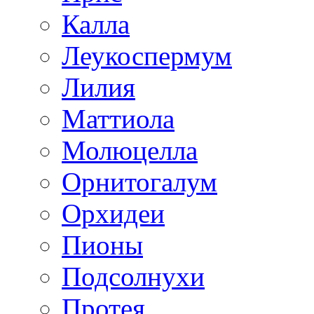
Калла
Леукоспермум
Лилия
Маттиола
Молюцелла
Орнитогалум
Орхидеи
Пионы
Подсолнухи
Протея