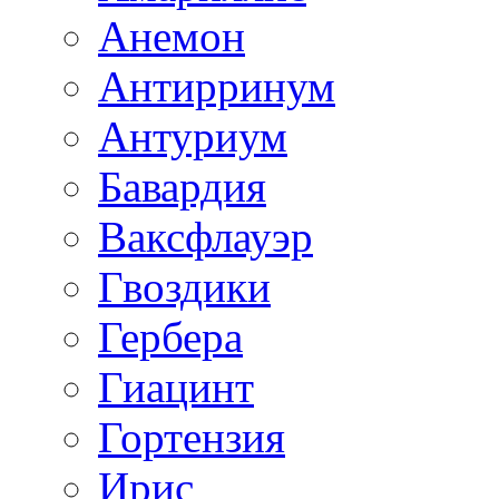
Анемон
Антирринум
Антуриум
Бавардия
Ваксфлауэр
Гвоздики
Гербера
Гиацинт
Гортензия
Ирис