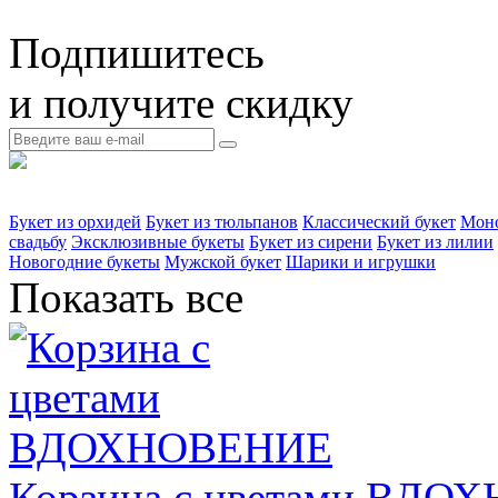
Подпишитесь
и получите скидку
Букет из орхидей
Букет из тюльпанов
Классический букет
Моно
свадьбу
Эксклюзивные букеты
Букет из сирени
Букет из лилии
Новогодние букеты
Мужской букет
Шарики и игрушки
Показать все
Корзина с цветами ВД