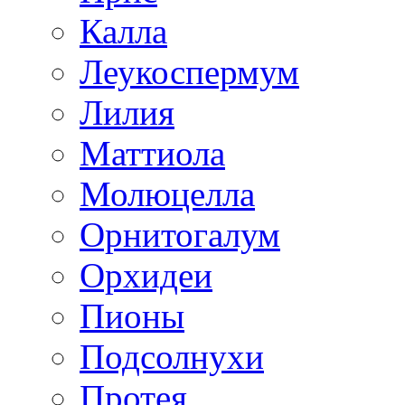
Калла
Леукоспермум
Лилия
Маттиола
Молюцелла
Орнитогалум
Орхидеи
Пионы
Подсолнухи
Протея