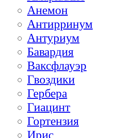
Анемон
Антирринум
Антуриум
Бавардия
Ваксфлауэр
Гвоздики
Гербера
Гиацинт
Гортензия
Ирис