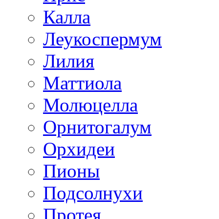
Калла
Леукоспермум
Лилия
Маттиола
Молюцелла
Орнитогалум
Орхидеи
Пионы
Подсолнухи
Протея