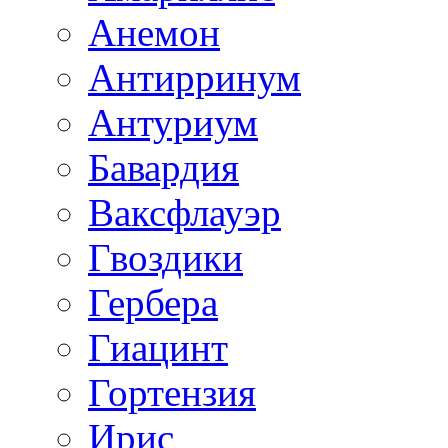
Анемон
Антирринум
Антуриум
Бавардия
Ваксфлауэр
Гвоздики
Гербера
Гиацинт
Гортензия
Ирис