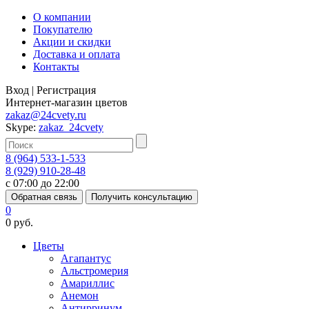
О компании
Покупателю
Акции и скидки
Доставка и оплата
Контакты
Вход
|
Регистрация
Интернет-магазин цветов
zakaz@24cvety.ru
Skype:
zakaz_24cvety
8 (964) 533-1-533
8 (929) 910-28-48
с 07:00 до 22:00
Обратная связь
Получить консультацию
0
0 руб.
Цветы
Агапантус
Альстромерия
Амариллис
Анемон
Антирринум