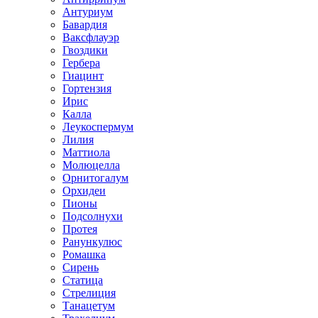
Антуриум
Бавардия
Ваксфлауэр
Гвоздики
Гербера
Гиацинт
Гортензия
Ирис
Калла
Леукоспермум
Лилия
Маттиола
Молюцелла
Орнитогалум
Орхидеи
Пионы
Подсолнухи
Протея
Ранункулюс
Ромашка
Сирень
Статица
Стрелиция
Танацетум