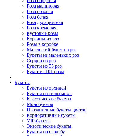
Роза бордовая
Роза малиновая
Роза розовая
Роза белая
Роза двухцветная
Роза кремовая
Кустовые розы
Корзины из роз
Розы в коробке
Маленький букет из роз
Букеты из маленьких роз
Сердца из роз
Букеты из 55 роз
Букет из 101 розы
·
Букеты
Букеты из орхидей
Букеты из тюльпанов
Классические букеты
Монобукеты
Праздничные букеты цветов
Корпоративные букеты
VIP-букеты
Экзотические букеты
Букеты на свадьбу