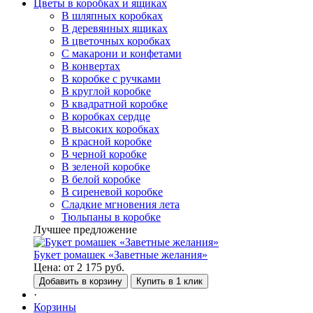
Цветы в коробках и ящиках
В шляпных коробках
В деревянных ящиках
В цветочных коробках
С макарони и конфетами
В конвертах
В коробке с ручками
В круглой коробке
В квадратной коробке
В коробках сердце
В высоких коробках
В красной коробке
В черной коробке
В зеленой коробке
В белой коробке
В сиреневой коробке
Сладкие мгновения лета
Тюльпаны в коробке
Лучшее предложение
Букет ромашек «Заветные желания»
Цена:
от
2 175
руб.
Добавить в корзину
Купить в 1 клик
·
Корзины