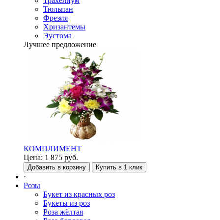
Трахелиум
Тюльпан
Фрезия
Хризантемы
Эустома
Лучшее предложение
КОМПЛИМЕНТ
Цена:
1 875
руб.
Добавить в корзину
Купить в 1 клик
·
Розы
Букет из красных роз
Букеты из роз
Роза жёлтая