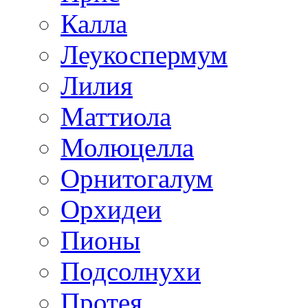
Калла
Леукоспермум
Лилия
Маттиола
Молюцелла
Орнитогалум
Орхидеи
Пионы
Подсолнухи
Протея