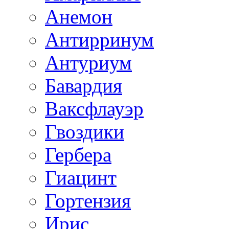
Анемон
Антирринум
Антуриум
Бавардия
Ваксфлауэр
Гвоздики
Гербера
Гиацинт
Гортензия
Ирис