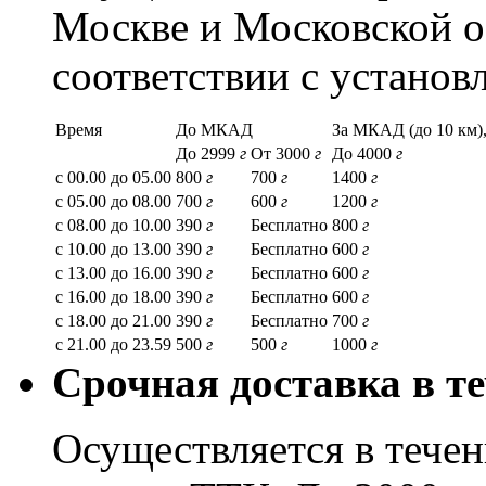
Москве и Московской о
соответствии с устано
Время
До МКАД
За МКАД (до 10 км),
До 2999
г
От 3000
г
До 4000
г
с 00.00 до 05.00
800
г
700
г
1400
г
с 05.00 до 08.00
700
г
600
г
1200
г
с 08.00 до 10.00
390
г
Бесплатно
800
г
с 10.00 до 13.00
390
г
Бесплатно
600
г
с 13.00 до 16.00
390
г
Бесплатно
600
г
с 16.00 до 18.00
390
г
Бесплатно
600
г
с 18.00 до 21.00
390
г
Бесплатно
700
г
с 21.00 до 23.59
500
г
500
г
1000
г
Срочная доставка в те
Осуществляется в течени