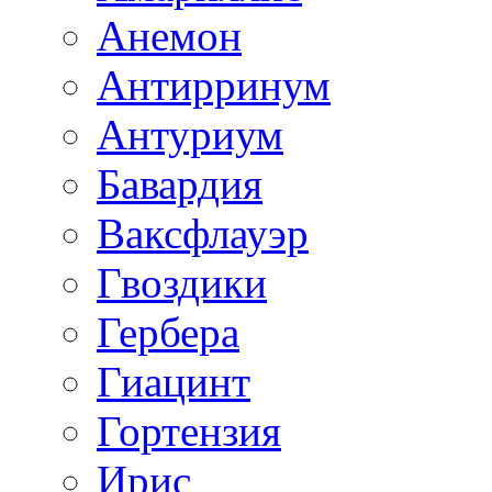
Анемон
Антирринум
Антуриум
Бавардия
Ваксфлауэр
Гвоздики
Гербера
Гиацинт
Гортензия
Ирис