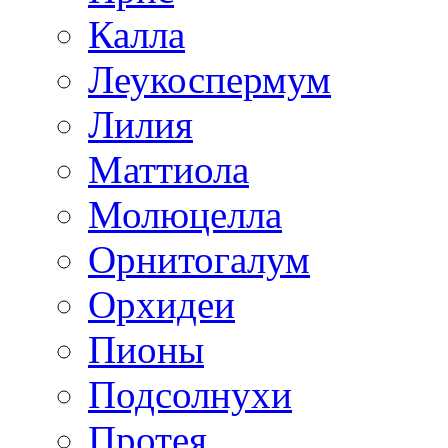
Калла
Леукоспермум
Лилия
Маттиола
Молюцелла
Орнитогалум
Орхидеи
Пионы
Подсолнухи
Протея