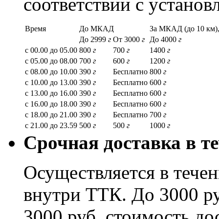
соответствии с устано
Время
До МКАД
За МКАД (до 10 км),
До 2999
г
От 3000
г
До 4000
г
с 00.00 до 05.00
800
г
700
г
1400
г
с 05.00 до 08.00
700
г
600
г
1200
г
с 08.00 до 10.00
390
г
Бесплатно
800
г
с 10.00 до 13.00
390
г
Бесплатно
600
г
с 13.00 до 16.00
390
г
Бесплатно
600
г
с 16.00 до 18.00
390
г
Бесплатно
600
г
с 18.00 до 21.00
390
г
Бесплатно
700
г
с 21.00 до 23.59
500
г
500
г
1000
г
Срочная доставка в те
Осуществляется в течени
внутри ТТК. До 3000 ру
3000 руб. стоимость до