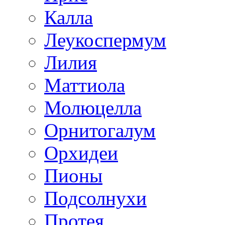
Калла
Леукоспермум
Лилия
Маттиола
Молюцелла
Орнитогалум
Орхидеи
Пионы
Подсолнухи
Протея