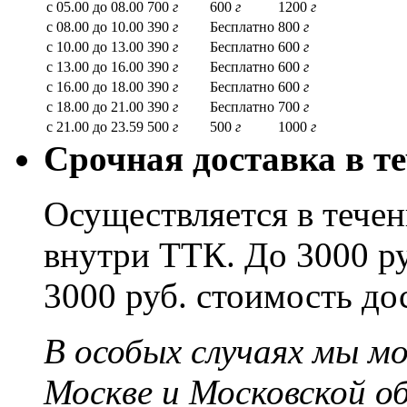
с 05.00 до 08.00
700
г
600
г
1200
г
с 08.00 до 10.00
390
г
Бесплатно
800
г
с 10.00 до 13.00
390
г
Бесплатно
600
г
с 13.00 до 16.00
390
г
Бесплатно
600
г
с 16.00 до 18.00
390
г
Бесплатно
600
г
с 18.00 до 21.00
390
г
Бесплатно
700
г
с 21.00 до 23.59
500
г
500
г
1000
г
Срочная доставка в те
Осуществляется в течени
внутри ТТК. До 3000 ру
3000 руб. стоимость до
В особых случаях мы м
Москве и Московской о