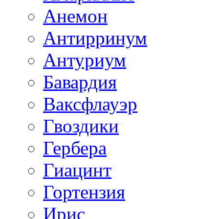
Анемон
Антирринум
Антуриум
Бавардия
Ваксфлауэр
Гвоздики
Гербера
Гиацинт
Гортензия
Ирис