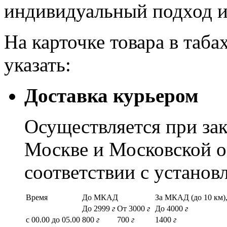
индивидуальный подход и
На карточке товара в таба
указать:
Доставка курьером
Осуществляется при зак
Москве и Московской о
соответствии с устано
Время
До МКАД
За МКАД (до 10 км),
До 2999
г
От 3000
г
До 4000
г
с 00.00 до 05.00
800
г
700
г
1400
г