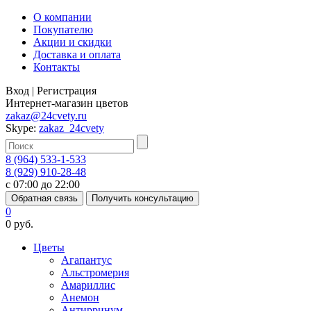
О компании
Покупателю
Акции и скидки
Доставка и оплата
Контакты
Вход
|
Регистрация
Интернет-магазин цветов
zakaz@24cvety.ru
Skype:
zakaz_24cvety
8 (964) 533-1-533
8 (929) 910-28-48
с 07:00 до 22:00
Обратная связь
Получить консультацию
0
0 руб.
Цветы
Агапантус
Альстромерия
Амариллис
Анемон
Антирринум