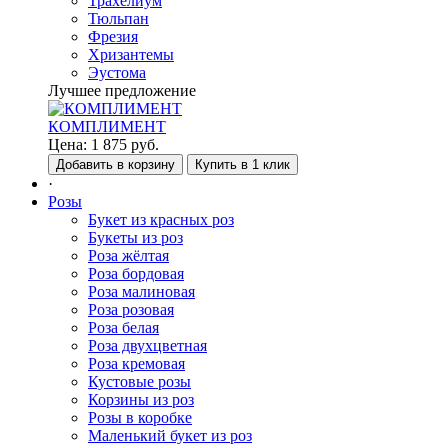
Трахелиум
Тюльпан
Фрезия
Хризантемы
Эустома
Лучшее предложение
КОМПЛИМЕНТ
Цена:
1 875
руб.
Добавить в корзину
Купить в 1 клик
·
Розы
Букет из красных роз
Букеты из роз
Роза жёлтая
Роза бордовая
Роза малиновая
Роза розовая
Роза белая
Роза двухцветная
Роза кремовая
Кустовые розы
Корзины из роз
Розы в коробке
Маленький букет из роз