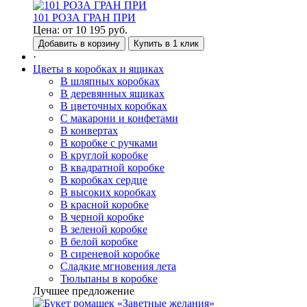
101 РОЗА ГРАН ПРИ
Цена:
от
10 195
руб.
Добавить в корзину
Купить в 1 клик
·
Цветы в коробках и ящиках
В шляпных коробках
В деревянных ящиках
В цветочных коробках
С макарони и конфетами
В конвертах
В коробке с ручками
В круглой коробке
В квадратной коробке
В коробках сердце
В высоких коробках
В красной коробке
В черной коробке
В зеленой коробке
В белой коробке
В сиреневой коробке
Сладкие мгновения лета
Тюльпаны в коробке
Лучшее предложение