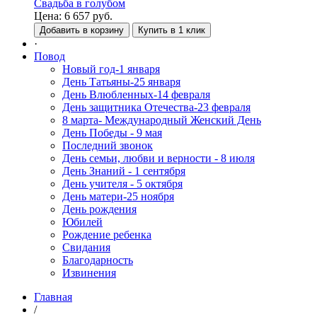
Свадьба в голубом
Цена:
6 657
руб.
Добавить в корзину
Купить в 1 клик
·
Повод
Новый год-1 января
День Татьяны-25 января
День Влюбленных-14 февраля
День защитника Отечества-23 февраля
8 марта- Международный Женский День
День Победы - 9 мая
Последний звонок
День семьи, любви и верности - 8 июля
День Знаний - 1 сентября
День учителя - 5 октября
День матери-25 ноября
День рождения
Юбилей
Рождение ребенка
Свидания
Благодарность
Извинения
Главная
/