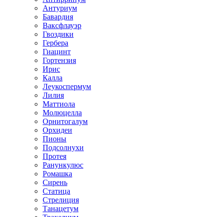
Антуриум
Бавардия
Ваксфлауэр
Гвоздики
Гербера
Гиацинт
Гортензия
Ирис
Калла
Леукоспермум
Лилия
Маттиола
Молюцелла
Орнитогалум
Орхидеи
Пионы
Подсолнухи
Протея
Ранункулюс
Ромашка
Сирень
Статица
Стрелиция
Танацетум