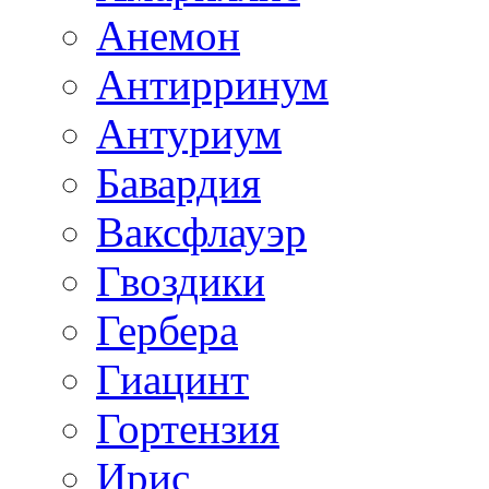
Анемон
Антирринум
Антуриум
Бавардия
Ваксфлауэр
Гвоздики
Гербера
Гиацинт
Гортензия
Ирис