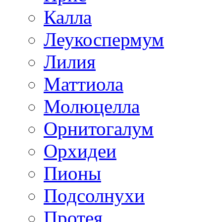
Калла
Леукоспермум
Лилия
Маттиола
Молюцелла
Орнитогалум
Орхидеи
Пионы
Подсолнухи
Протея