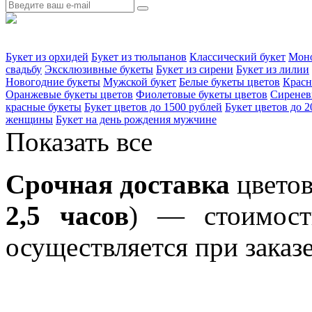
Букет из орхидей
Букет из тюльпанов
Классический букет
Моно
свадьбу
Эксклюзивные букеты
Букет из сирени
Букет из лилии
Новогодние букеты
Мужской букет
Белые букеты цветов
Красн
Оранжевые букеты цветов
Фиолетовые букеты цветов
Сиренев
красные букеты
Букет цветов до 1500 рублей
Букет цветов до 2
женщины
Букет на день рождения мужчине
Показать все
Срочная доставка
цветов
2,5 часов
) — стоимость
осуществляется при заказе