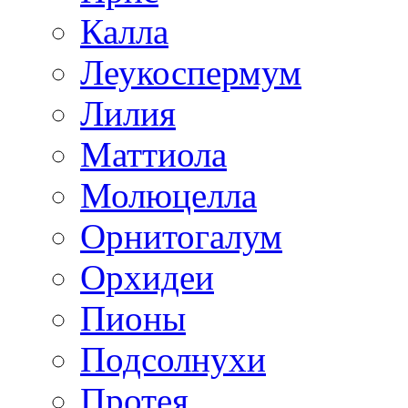
Калла
Леукоспермум
Лилия
Маттиола
Молюцелла
Орнитогалум
Орхидеи
Пионы
Подсолнухи
Протея