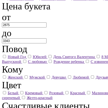
Цена букета
от
до
Повод
Новый Год
Юбилей
День Святого Валентина
8 М
Выпускной
С любовью
Рождение ребенка
С извине
Кому
Женский
Мужской
Девушке
Любимой
Друзь
Цвет
Белый
Кремовый
Розовый
Красный
Малино
сиреневый
Желто-красный
Счастливые клиенты