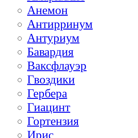
Анемон
Антирринум
Антуриум
Бавардия
Ваксфлауэр
Гвоздики
Гербера
Гиацинт
Гортензия
Ирис