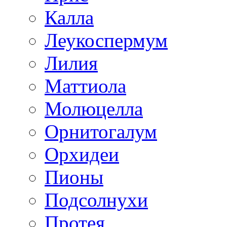
Калла
Леукоспермум
Лилия
Маттиола
Молюцелла
Орнитогалум
Орхидеи
Пионы
Подсолнухи
Протея