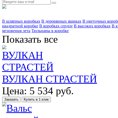
В шляпных коробках
В деревянных ящиках
В цветочных короб
квадратной коробке
В коробках сердце
В высоких коробках
В к
мгновения лета
Тюльпаны в коробке
Показать все
ВУЛКАН СТРАСТЕЙ
Цена:
5 534
руб.
Заказать
Купить в 1 клик