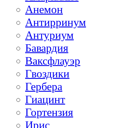
Анемон
Антирринум
Антуриум
Бавардия
Ваксфлауэр
Гвоздики
Гербера
Гиацинт
Гортензия
Ирис