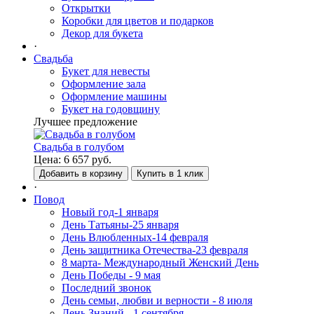
Открытки
Коробки для цветов и подарков
Декор для букета
·
Свадьба
Букет для невесты
Оформление зала
Оформление машины
Букет на годовщину
Лучшее предложение
Свадьба в голубом
Цена:
6 657
руб.
Добавить в корзину
Купить в 1 клик
·
Повод
Новый год-1 января
День Татьяны-25 января
День Влюбленных-14 февраля
День защитника Отечества-23 февраля
8 марта- Международный Женский День
День Победы - 9 мая
Последний звонок
День семьи, любви и верности - 8 июля
День Знаний - 1 сентября