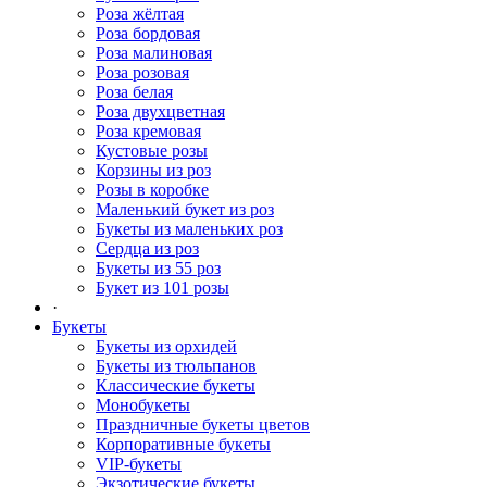
Роза жёлтая
Роза бордовая
Роза малиновая
Роза розовая
Роза белая
Роза двухцветная
Роза кремовая
Кустовые розы
Корзины из роз
Розы в коробке
Маленький букет из роз
Букеты из маленьких роз
Сердца из роз
Букеты из 55 роз
Букет из 101 розы
·
Букеты
Букеты из орхидей
Букеты из тюльпанов
Классические букеты
Монобукеты
Праздничные букеты цветов
Корпоративные букеты
VIP-букеты
Экзотические букеты