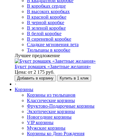
В квадратной коробке
В коробках сердце
В высоких коробках
В красной коробке
В черной коробке
В зеленой коробке
В белой коробке
В сиреневой коробке
Сладкие мгновения лета
Тюльпаны в коробке
Лучшее предложение
Букет ромашек «Заветные желания»
Цена:
от
2 175
руб.
Добавить в корзину
Купить в 1 клик
·
Корзины
Корзины из тюльпанов
Классические корзины
Фруктово-Подарочные корзины
Экзотические корзины
Новогодние корзины
VIP корзины
Мужские корзины
Корзины ко Дню Рождения