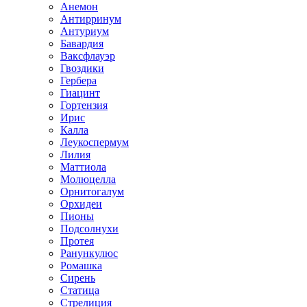
Анемон
Антирринум
Антуриум
Бавардия
Ваксфлауэр
Гвоздики
Гербера
Гиацинт
Гортензия
Ирис
Калла
Леукоспермум
Лилия
Маттиола
Молюцелла
Орнитогалум
Орхидеи
Пионы
Подсолнухи
Протея
Ранункулюс
Ромашка
Сирень
Статица
Стрелиция