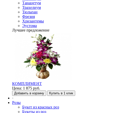
Танацетум
Трахелиум
Тюльпан
Фрезия
Хризантемы
Эустома
Лучшее предложение
КОМПЛИМЕНТ
Цена:
1 875
руб.
Добавить в корзину
Купить в 1 клик
·
Розы
Букет из красных роз
Букеты из роз