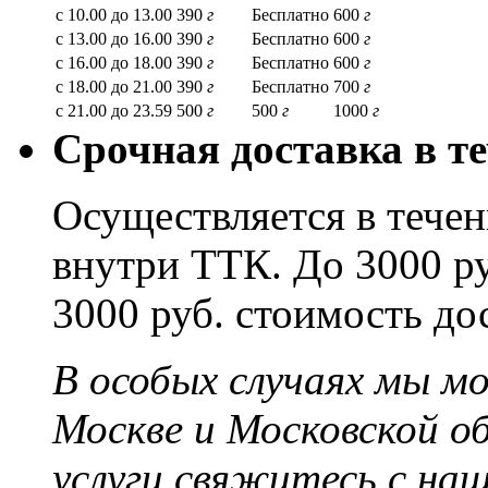
с 10.00 до 13.00
390
г
Бесплатно
600
г
с 13.00 до 16.00
390
г
Бесплатно
600
г
с 16.00 до 18.00
390
г
Бесплатно
600
г
с 18.00 до 21.00
390
г
Бесплатно
700
г
с 21.00 до 23.59
500
г
500
г
1000
г
Срочная доставка в те
Осуществляется в течени
внутри ТТК. До 3000 ру
3000 руб. стоимость до
В особых случаях мы м
Москве и Московской о
услуги свяжитесь с на