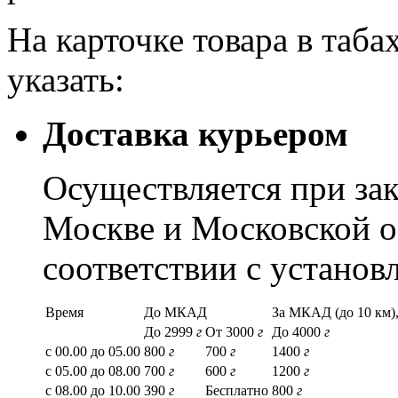
На карточке товара в таба
указать:
Доставка курьером
Осуществляется при зак
Москве и Московской о
соответствии с устано
Время
До МКАД
За МКАД (до 10 км),
До 2999
г
От 3000
г
До 4000
г
с 00.00 до 05.00
800
г
700
г
1400
г
с 05.00 до 08.00
700
г
600
г
1200
г
с 08.00 до 10.00
390
г
Бесплатно
800
г