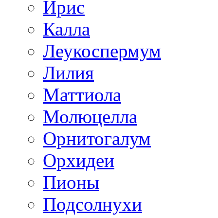
Ирис
Калла
Леукоспермум
Лилия
Маттиола
Молюцелла
Орнитогалум
Орхидеи
Пионы
Подсолнухи