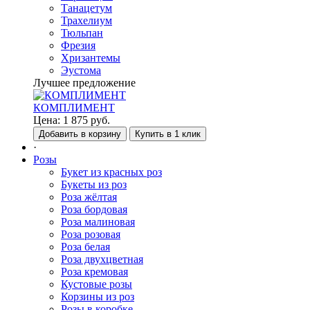
Танацетум
Трахелиум
Тюльпан
Фрезия
Хризантемы
Эустома
Лучшее предложение
КОМПЛИМЕНТ
Цена:
1 875
руб.
Добавить в корзину
Купить в 1 клик
·
Розы
Букет из красных роз
Букеты из роз
Роза жёлтая
Роза бордовая
Роза малиновая
Роза розовая
Роза белая
Роза двухцветная
Роза кремовая
Кустовые розы
Корзины из роз
Розы в коробке