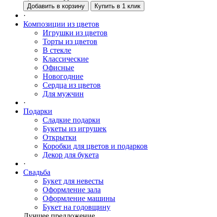
Добавить в корзину
Купить в 1 клик
·
Композиции из цветов
Игрушки из цветов
Торты из цветов
В стекле
Классические
Офисные
Новогодние
Сердца из цветов
Для мужчин
·
Подарки
Сладкие подарки
Букеты из игрушек
Открытки
Коробки для цветов и подарков
Декор для букета
·
Свадьба
Букет для невесты
Оформление зала
Оформление машины
Букет на годовщину
Лучшее предложение