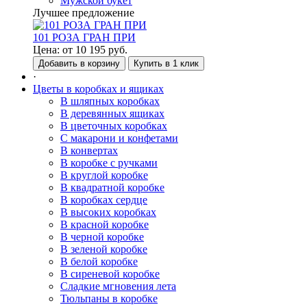
Мужской букет
Лучшее предложение
101 РОЗА ГРАН ПРИ
Цена:
от
10 195
руб.
Добавить в корзину
Купить в 1 клик
·
Цветы в коробках и ящиках
В шляпных коробках
В деревянных ящиках
В цветочных коробках
С макарони и конфетами
В конвертах
В коробке с ручками
В круглой коробке
В квадратной коробке
В коробках сердце
В высоких коробках
В красной коробке
В черной коробке
В зеленой коробке
В белой коробке
В сиреневой коробке
Сладкие мгновения лета
Тюльпаны в коробке