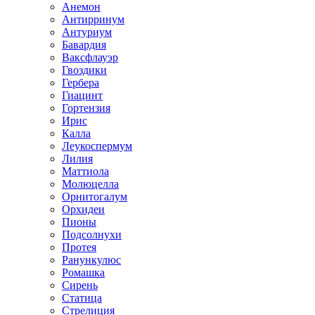
Анемон
Антирринум
Антуриум
Бавардия
Ваксфлауэр
Гвоздики
Гербера
Гиацинт
Гортензия
Ирис
Калла
Леукоспермум
Лилия
Маттиола
Молюцелла
Орнитогалум
Орхидеи
Пионы
Подсолнухи
Протея
Ранункулюс
Ромашка
Сирень
Статица
Стрелиция