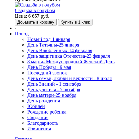
Свадьба в голубом
Цена:
6 657
руб.
Добавить в корзину
Купить в 1 клик
·
Повод
Новый год-1 января
День Татьяны-25 января
День Влюбленных-14 февраля
День защитника Отечества-23 февраля
8 марта- Международный Женский День
День Победы - 9 мая
Последний звонок
День семьи, любви и верности - 8 июля
День Знаний - 1 сентября
День учителя - 5 октября
День матери-25 ноября
День рождения
Юбилей
Рождение ребенка
Свидания
Благодарность
Извинения