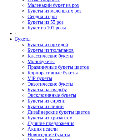
Маленький букет из роз
Букеты из маленьких роз
Сердца из роз
Букеты из 55 роз
Букет из 101 розы
·
Букеты
Букеты из орхидей
Букеты из тюльпанов
Классические букеты
Монобукеты
Праздничные букеты цветов
Корпоративные букеты
VIP-букеты
Экзотические букеты
Букеты на свадьбу
Эксклюзивные букеты
Букеты из сирени
Букеты из лилии
Дизайнерские букеты цветов
Букеты из хризантем
Лучшие предложения
Акция недели
Новогодние букеты