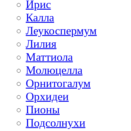
Ирис
Калла
Леукоспермум
Лилия
Маттиола
Молюцелла
Орнитогалум
Орхидеи
Пионы
Подсолнухи