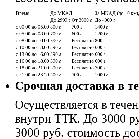
Время
До МКАД
За МКАД (до 10 км),
До 2999
г
От 3000
г
До 4000
г
с 00.00 до 05.00
800
г
700
г
1400
г
с 05.00 до 08.00
700
г
600
г
1200
г
с 08.00 до 10.00
390
г
Бесплатно
800
г
с 10.00 до 13.00
390
г
Бесплатно
600
г
с 13.00 до 16.00
390
г
Бесплатно
600
г
с 16.00 до 18.00
390
г
Бесплатно
600
г
с 18.00 до 21.00
390
г
Бесплатно
700
г
с 21.00 до 23.59
500
г
500
г
1000
г
Срочная доставка в те
Осуществляется в течени
внутри ТТК. До 3000 ру
3000 руб. стоимость до