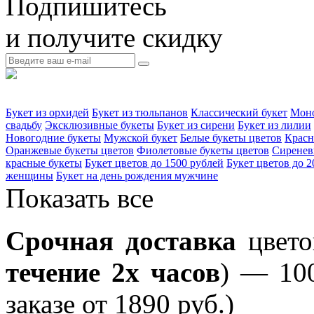
Подпишитесь
и получите скидку
Букет из орхидей
Букет из тюльпанов
Классический букет
Моно
свадьбу
Эксклюзивные букеты
Букет из сирени
Букет из лилии
Новогодние букеты
Мужской букет
Белые букеты цветов
Красн
Оранжевые букеты цветов
Фиолетовые букеты цветов
Сиренев
красные букеты
Букет цветов до 1500 рублей
Букет цветов до 2
женщины
Букет на день рождения мужчине
Показать все
Срочная доставка
цвето
течение 2х часов
) — 100
заказе от 1890 руб.)