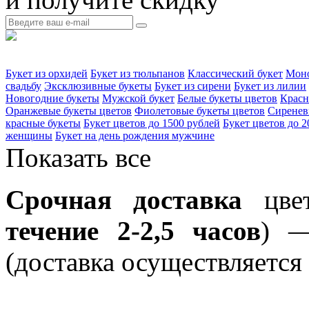
Букет из орхидей
Букет из тюльпанов
Классический букет
Моно
свадьбу
Эксклюзивные букеты
Букет из сирени
Букет из лилии
Новогодние букеты
Мужской букет
Белые букеты цветов
Красн
Оранжевые букеты цветов
Фиолетовые букеты цветов
Сиренев
красные букеты
Букет цветов до 1500 рублей
Букет цветов до 2
женщины
Букет на день рождения мужчине
Показать все
Срочная доставка
цвет
течение 2-2,5 часов
) —
(доставка осуществляется 