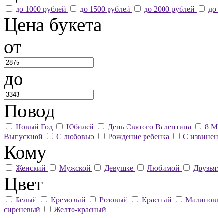
до 1000 рублей
до 1500 рублей
до 2000 рублей
до
Цена букета
от
до
Повод
Новый Год
Юбилей
День Святого Валентина
8 М
Выпускной
С любовью
Рождение ребенка
С извине
Кому
Женский
Мужской
Девушке
Любимой
Друзь
Цвет
Белый
Кремовый
Розовый
Красный
Малино
сиреневый
Желто-красный