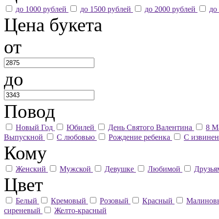
до 1000 рублей
до 1500 рублей
до 2000 рублей
до
Цена букета
от
до
Повод
Новый Год
Юбилей
День Святого Валентина
8 М
Выпускной
С любовью
Рождение ребенка
С извине
Кому
Женский
Мужской
Девушке
Любимой
Друзь
Цвет
Белый
Кремовый
Розовый
Красный
Малино
сиреневый
Желто-красный