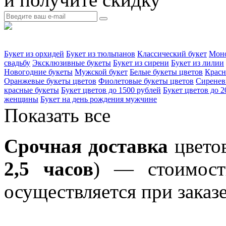
Букет из орхидей
Букет из тюльпанов
Классический букет
Моно
свадьбу
Эксклюзивные букеты
Букет из сирени
Букет из лилии
Новогодние букеты
Мужской букет
Белые букеты цветов
Красн
Оранжевые букеты цветов
Фиолетовые букеты цветов
Сиренев
красные букеты
Букет цветов до 1500 рублей
Букет цветов до 2
женщины
Букет на день рождения мужчине
Показать все
Срочная доставка
цветов
2,5 часов
) — стоимость
осуществляется при заказе