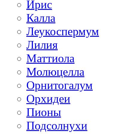
Ирис
Калла
Леукоспермум
Лилия
Маттиола
Молюцелла
Орнитогалум
Орхидеи
Пионы
Подсолнухи