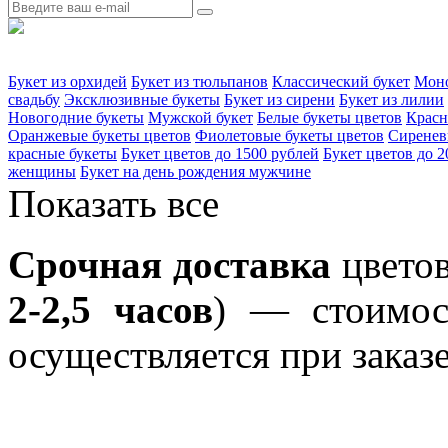
Букет из орхидей
Букет из тюльпанов
Классический букет
Моно
свадьбу
Эксклюзивные букеты
Букет из сирени
Букет из лилии
Новогодние букеты
Мужской букет
Белые букеты цветов
Красн
Оранжевые букеты цветов
Фиолетовые букеты цветов
Сиренев
красные букеты
Букет цветов до 1500 рублей
Букет цветов до 2
женщины
Букет на день рождения мужчине
Показать все
Срочная доставка
цветов
2-2,5 часов
) — стоимост
осуществляется при заказе