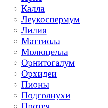
Калла
Леукоспермум
Лилия
Маттиола
Молюцелла
Орнитогалум
Орхидеи
Пионы
Подсолнухи
Протея