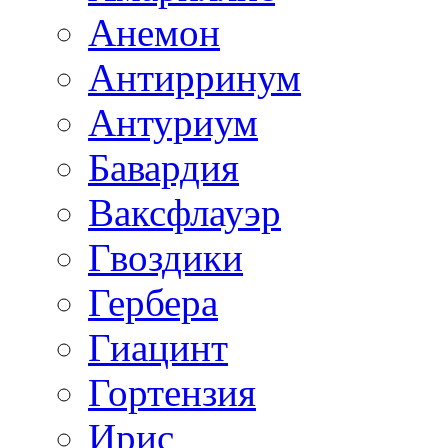
Анемон
Антирринум
Антуриум
Бавардия
Ваксфлауэр
Гвоздики
Гербера
Гиацинт
Гортензия
Ирис