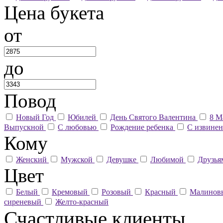
Цена букета
от
до
Повод
Новый Год
Юбилей
День Святого Валентина
8 М
Выпускной
С любовью
Рождение ребенка
С извине
Кому
Женский
Мужской
Девушке
Любимой
Друзь
Цвет
Белый
Кремовый
Розовый
Красный
Малино
сиреневый
Желто-красный
Счастливые клиенты