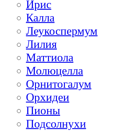
Ирис
Калла
Леукоспермум
Лилия
Маттиола
Молюцелла
Орнитогалум
Орхидеи
Пионы
Подсолнухи