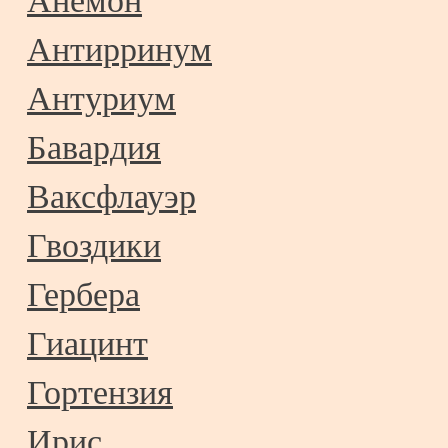
Анемон
Антирринум
Антуриум
Бавардия
Ваксфлауэр
Гвоздики
Гербера
Гиацинт
Гортензия
Ирис