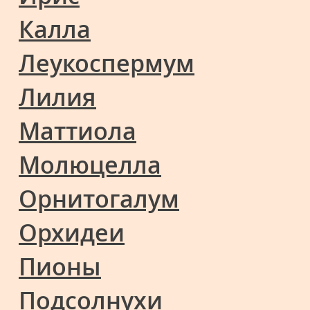
Калла
Леукоспермум
Лилия
Маттиола
Молюцелла
Орнитогалум
Орхидеи
Пионы
Подсолнухи