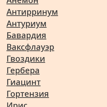
Анемон
Антирринум
Антуриум
Бавардия
Ваксфлауэр
Гвоздики
Гербера
Гиацинт
Гортензия
Ирис