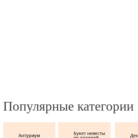
Популярные
категории
Букет невесты
Антуриум
Де
из орхидей