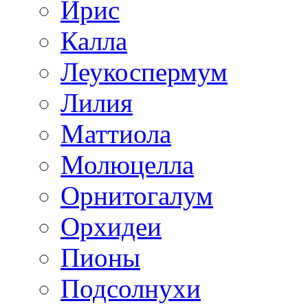
Ирис
Калла
Леукоспермум
Лилия
Маттиола
Молюцелла
Орнитогалум
Орхидеи
Пионы
Подсолнухи