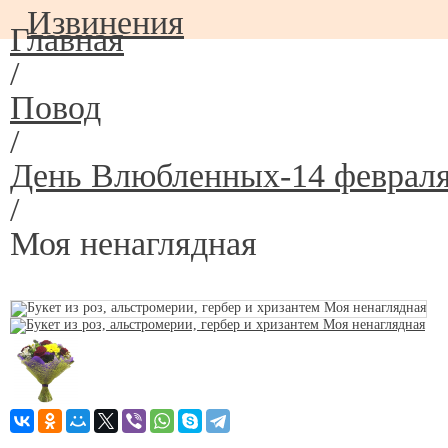
Извинения
Главная
/
Повод
/
День Влюбленных-14 феврал
/
Моя ненаглядная