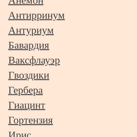
Анемон
Антирринум
Антуриум
Бавардия
Ваксфлауэр
Гвоздики
Гербера
Гиацинт
Гортензия
Ирис