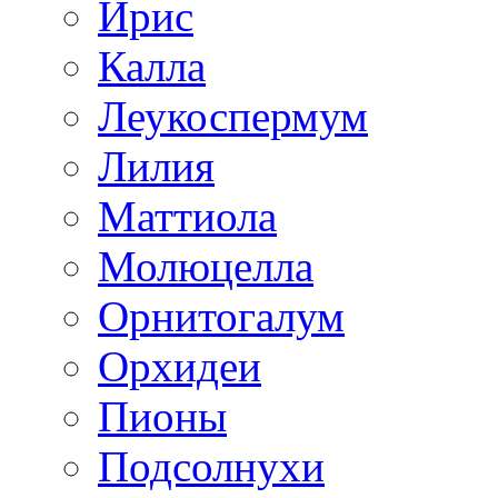
Ирис
Калла
Леукоспермум
Лилия
Маттиола
Молюцелла
Орнитогалум
Орхидеи
Пионы
Подсолнухи