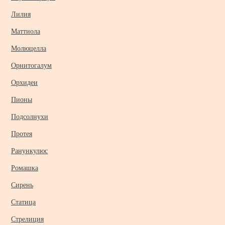
Лилия
Маттиола
Молюцелла
Орнитогалум
Орхидеи
Пионы
Подсолнухи
Протея
Ранункулюс
Ромашка
Сирень
Статица
Стрелиция