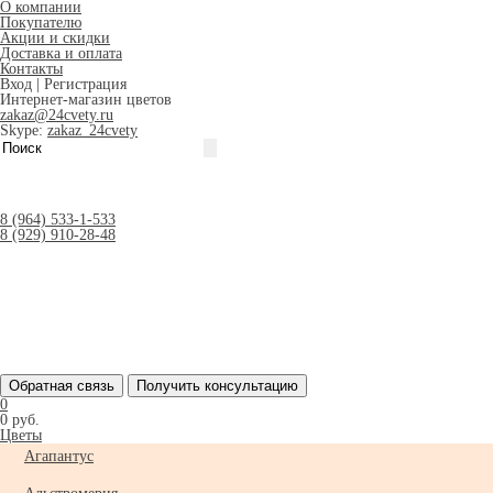
О компании
Покупателю
Акции и скидки
Доставка и оплата
Контакты
Вход
|
Регистрация
Интернет-магазин цветов
zakaz@24cvety.ru
Skype:
zakaz_24cvety
8 (964) 533-1-533
8 (929) 910-28-48
Обратная связь
Получить консультацию
0
0 руб.
Цветы
Агапантус