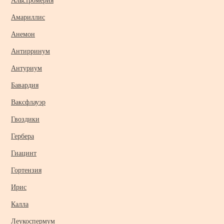
Альстромерия
Амариллис
Анемон
Антирринум
Антуриум
Бавардия
Ваксфлауэр
Гвоздики
Гербера
Гиацинт
Гортензия
Ирис
Калла
Леукоспермум