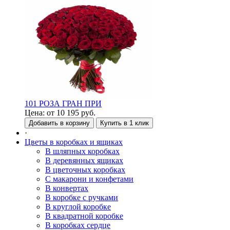
101 РОЗА ГРАН ПРИ
Цена:
от
10 195
руб.
Добавить в корзину
Купить в 1 клик
·
Цветы в коробках и ящиках
В шляпных коробках
В деревянных ящиках
В цветочных коробках
С макарони и конфетами
В конвертах
В коробке с ручками
В круглой коробке
В квадратной коробке
В коробках сердце