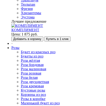
Трахелиум
Тюльпан
Фрезия
Хризантемы
Эустома
Лучшее предложение
КОМПЛИМЕНТ
Цена:
1 875
руб.
Добавить в корзину
Купить в 1 клик
·
Розы
Букет из красных роз
Букеты из роз
Роза жёлтая
Роза бордовая
Роза малиновая
Роза розовая
Роза белая
Роза двухцветная
Роза кремовая
Кустовые розы
Корзины из роз
Розы в коробке
Маленький букет из роз