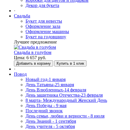
Коробки для цветов и подарков
Декор для букета
·
Свадьба
Букет для невесты
Оформление зала
Оформление машины
Букет на годовщину
Лучшее предложение
Свадьба в голубом
Цена:
6 657
руб.
Добавить в корзину
Купить в 1 клик
·
Повод
Новый год-1 января
День Татьяны-25 января
День Влюбленных-14 февраля
День защитника Отечества-23 февраля
8 марта- Международный Женский День
День Победы - 9 мая
Последний звонок
День семьи, любви и верности - 8 июля
День Знаний - 1 сентября
День учителя - 5 октября