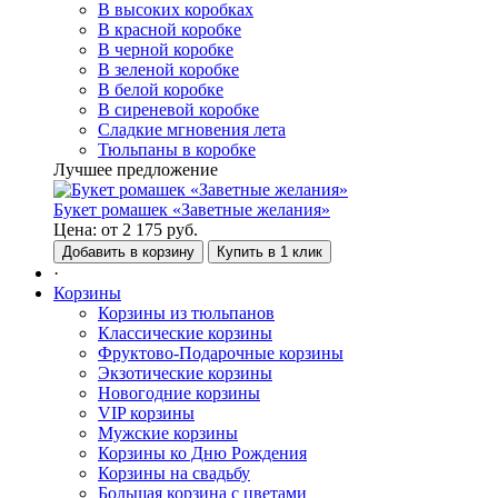
В высоких коробках
В красной коробке
В черной коробке
В зеленой коробке
В белой коробке
В сиреневой коробке
Сладкие мгновения лета
Тюльпаны в коробке
Лучшее предложение
Букет ромашек «Заветные желания»
Цена:
от
2 175
руб.
Добавить в корзину
Купить в 1 клик
·
Корзины
Корзины из тюльпанов
Классические корзины
Фруктово-Подарочные корзины
Экзотические корзины
Новогодние корзины
VIP корзины
Мужские корзины
Корзины ко Дню Рождения
Корзины на свадьбу
Большая корзина с цветами