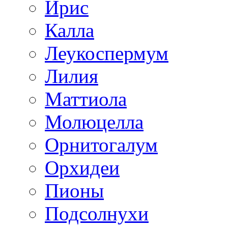
Ирис
Калла
Леукоспермум
Лилия
Маттиола
Молюцелла
Орнитогалум
Орхидеи
Пионы
Подсолнухи