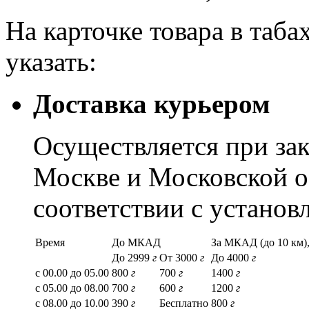
На карточке товара в таба
указать:
Доставка курьером
Осуществляется при зак
Москве и Московской о
соответствии с устано
Время
До МКАД
За МКАД (до 10 км),
До 2999
г
От 3000
г
До 4000
г
с 00.00 до 05.00
800
г
700
г
1400
г
с 05.00 до 08.00
700
г
600
г
1200
г
с 08.00 до 10.00
390
г
Бесплатно
800
г