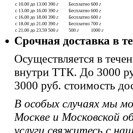
с 10.00 до 13.00
390
г
Бесплатно
600
г
с 13.00 до 16.00
390
г
Бесплатно
600
г
с 16.00 до 18.00
390
г
Бесплатно
600
г
с 18.00 до 21.00
390
г
Бесплатно
700
г
с 21.00 до 23.59
500
г
500
г
1000
г
Срочная доставка в те
Осуществляется в течени
внутри ТТК. До 3000 ру
3000 руб. стоимость до
В особых случаях мы м
Москве и Московской о
услуги свяжитесь с на