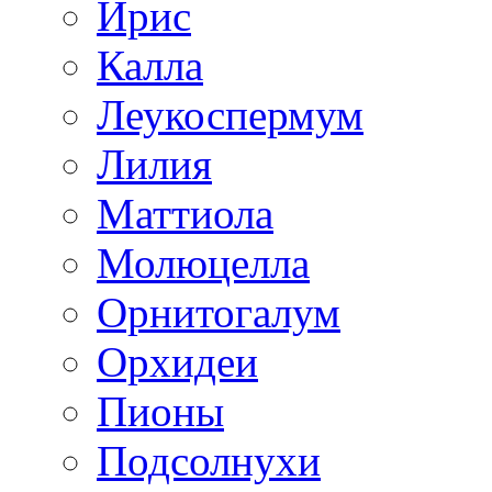
Ирис
Калла
Леукоспермум
Лилия
Маттиола
Молюцелла
Орнитогалум
Орхидеи
Пионы
Подсолнухи