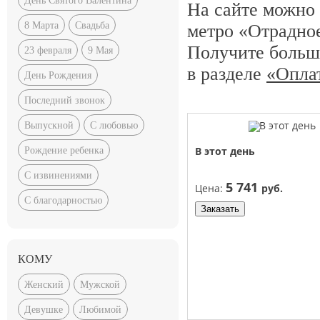
День Святого Валентина
На сайте можно 
8 Марта
Свадьба
метро «Отрадное
Получите больш
23 февраля
9 Мая
в разделе
«Оплат
День Рождения
Последний звонок
Выпускной
С любовью
В этот день
Рождение ребенка
С извинениями
5 741
Цена:
руб.
С благодарностью
Заказать
КОМУ
Женский
Мужской
Девушке
Любимой