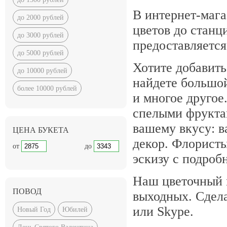
Корпоративный букет
V
В интернет-мага
до 2000 рублей
Букет из сирени
Букет 
цветов до станц
до 3000 рублей
Акция недели
Новогодн
предоставляется
до 5000 рублей
Букеты розовых цветов
Хотите добавить
до 10000 рублей
Фиолетовые букеты цветов
найдете большо
более 10000 рублей
Бело сиреневые букеты
и многое друго
Дорогие букеты цветов
спелыми фрукта
вашему вкусу: в
ЦЕНА БУКЕТА
декор. Флорист
от
до
эскизу с подро
Наш цветочный м
ПОВОД
выходных. Сдела
или Skype.
Новый Год
Юбилей