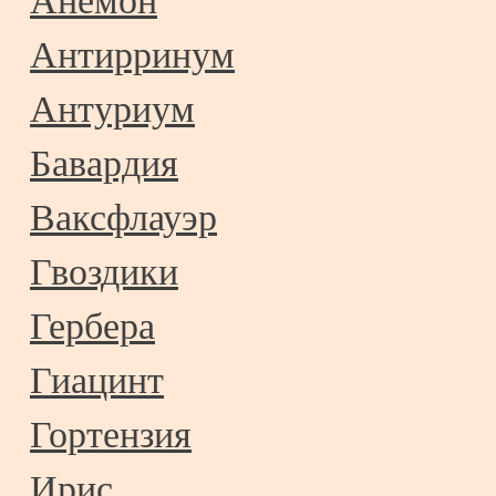
Анемон
Антирринум
Антуриум
Бавардия
Ваксфлауэр
Гвоздики
Гербера
Гиацинт
Гортензия
Ирис