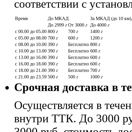
соответствии с устано
Время
До МКАД
За МКАД (до 10 км),
До 2999
г
От 3000
г
До 4000
г
с 00.00 до 05.00
800
г
700
г
1400
г
с 05.00 до 08.00
700
г
600
г
1200
г
с 08.00 до 10.00
390
г
Бесплатно
800
г
с 10.00 до 13.00
390
г
Бесплатно
600
г
с 13.00 до 16.00
390
г
Бесплатно
600
г
с 16.00 до 18.00
390
г
Бесплатно
600
г
с 18.00 до 21.00
390
г
Бесплатно
700
г
с 21.00 до 23.59
500
г
500
г
1000
г
Срочная доставка в те
Осуществляется в течени
внутри ТТК. До 3000 ру
3000 руб. стоимость до