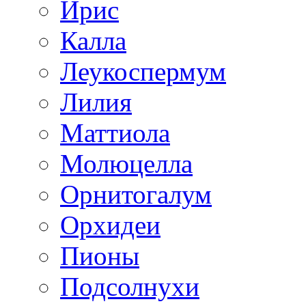
Ирис
Калла
Леукоспермум
Лилия
Маттиола
Молюцелла
Орнитогалум
Орхидеи
Пионы
Подсолнухи