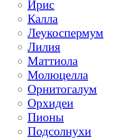
Ирис
Калла
Леукоспермум
Лилия
Маттиола
Молюцелла
Орнитогалум
Орхидеи
Пионы
Подсолнухи