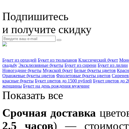
Подпишитесь
и получите скидку
Букет из орхидей
Букет из тюльпанов
Классический букет
Моно
свадьбу
Эксклюзивные букеты
Букет из сирени
Букет из лилии
Новогодние букеты
Мужской букет
Белые букеты цветов
Красн
Оранжевые букеты цветов
Фиолетовые букеты цветов
Сиренев
красные букеты
Букет цветов до 1500 рублей
Букет цветов до 2
женщины
Букет на день рождения мужчине
Показать все
Срочная доставка
цветов
2,5 часов
) — стоимость