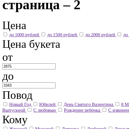
страница – 2
Цена
до 1000 рублей
до 1500 рублей
до 2000 рублей
до
Цена букета
от
до
Повод
Новый Год
Юбилей
День Святого Валентина
8 М
Выпускной
С любовью
Рождение ребенка
С извине
Кому
Женский
Мужской
Девушке
Любимой
Друзь