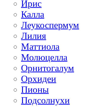
Ирис
Калла
Леукоспермум
Лилия
Маттиола
Молюцелла
Орнитогалум
Орхидеи
Пионы
Подсолнухи