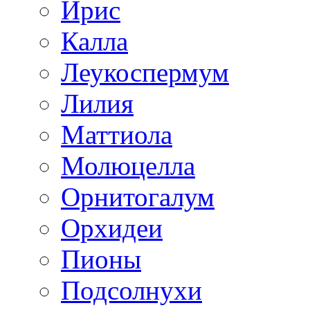
Ирис
Калла
Леукоспермум
Лилия
Маттиола
Молюцелла
Орнитогалум
Орхидеи
Пионы
Подсолнухи