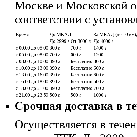
Москве и Московской о
соответствии с устано
Время
До МКАД
За МКАД (до 10 км),
До 2999
г
От 3000
г
До 4000
г
с 00.00 до 05.00
800
г
700
г
1400
г
с 05.00 до 08.00
700
г
600
г
1200
г
с 08.00 до 10.00
390
г
Бесплатно
800
г
с 10.00 до 13.00
390
г
Бесплатно
600
г
с 13.00 до 16.00
390
г
Бесплатно
600
г
с 16.00 до 18.00
390
г
Бесплатно
600
г
с 18.00 до 21.00
390
г
Бесплатно
700
г
с 21.00 до 23.59
500
г
500
г
1000
г
Срочная доставка в те
Осуществляется в течени