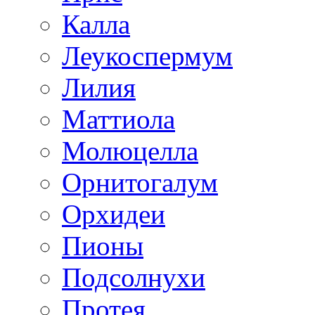
Калла
Леукоспермум
Лилия
Маттиола
Молюцелла
Орнитогалум
Орхидеи
Пионы
Подсолнухи
Протея