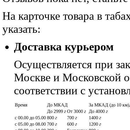
На карточке товара в таба
указать:
Доставка курьером
Осуществляется при зак
Москве и Московской о
соответствии с устано
Время
До МКАД
За МКАД (до 10 км),
До 2999
г
От 3000
г
До 4000
г
с 00.00 до 05.00
800
г
700
г
1400
г
с 05.00 до 08.00
700
г
600
г
1200
г