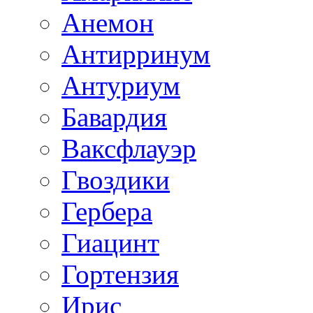
Анемон
Антирринум
Антуриум
Бавардия
Ваксфлауэр
Гвоздики
Гербера
Гиацинт
Гортензия
Ирис