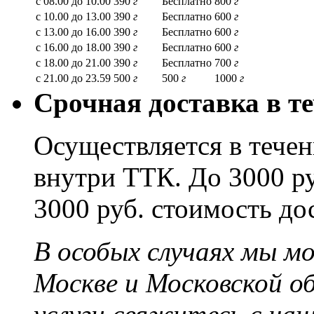
с 08.00 до 10.00
390
г
Бесплатно
800
г
с 10.00 до 13.00
390
г
Бесплатно
600
г
с 13.00 до 16.00
390
г
Бесплатно
600
г
с 16.00 до 18.00
390
г
Бесплатно
600
г
с 18.00 до 21.00
390
г
Бесплатно
700
г
с 21.00 до 23.59
500
г
500
г
1000
г
Срочная доставка в те
Осуществляется в течени
внутри ТТК. До 3000 ру
3000 руб. стоимость до
В особых случаях мы м
Москве и Московской о